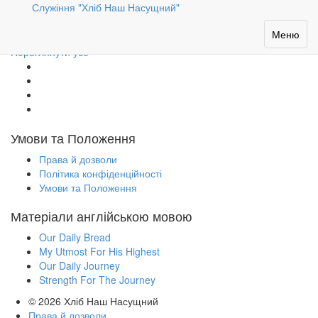
Служіння "Хліб Наш Насущний"
Наші автори
Toggle
Меню
navigation
Переглянути усе
Умови та Положення
Права й дозволи
Політика конфіденційності
Умови та Положення
Матеріали англійською мовою
Our Daily Bread
My Utmost For His Highest
Our Daily Journey
Strength For The Journey
© 2026
Хліб Наш Насущний
Права й дозволи