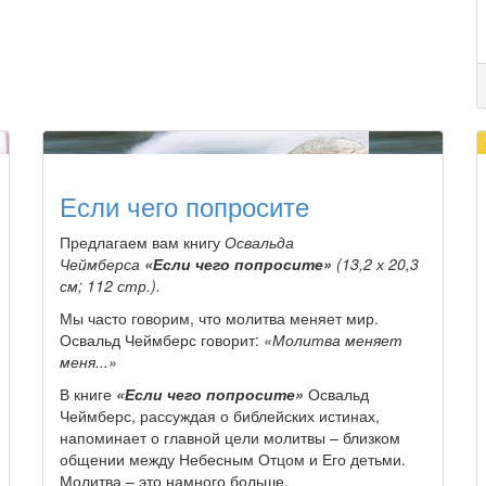
Если чего попросите
Предлагаем вам книгу
Освальда
Чеймберса
«Если чего попросите»
(13,2 х 20,3
см; 112 стр.).
Мы часто говорим, что молитва меняет мир.
Освальд Чеймберс говорит:
«Молитва меняет
меня...»
В книге
«Если чего попросите»
Освальд
Чеймберс, рассуждая о библейских истинах,
напоминает о главной цели молитвы – близком
общении между Небесным Отцом и Его детьми.
Молитва – это намного больше,