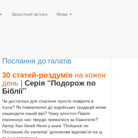
Зворотний зв’язок
Мова
Послання до галатів
на кожен
30 статей-роздумів
день
|
Серія “Подорож по
Біблії”
Чи достатньо для спасіння просто повірити в
Ісуса? Як повернення до юдейських традицій може
нашкодити нашій вірі? Чому апостол Павло
переконує нас твердо триматися за Євангеліє?
Автор Хан Хюей Неон у книзі
“Подорож по
Посланню до галатів”
допоможе відповісти на ці
та інші запитання.