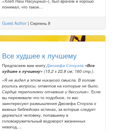
«Хлеб Наш Насущный»
), был врачом и хорошо
понимал, что такое…
Guest Author
|
Серпень 9
Все худшее к лучшему
Предлагаем вам книгу
Джозефа Стоуэла
«Все
худшее к лучшему»
(15,2 х 22,8 см; 160 стр.).
«Я не видел в этом никакого смысла. В голове
роились вопросы, ответов на которые не было.
Сердце переполняли отчаяние и бессилие».
Если
вы переживали что-то подобное, то вас
заинтересуют размышления Джозефа Стоуэла о
важных библейских истинах, за которые следует
держаться человеку, попавшему в
головокружительный водоворот жизненных
невзгод.…