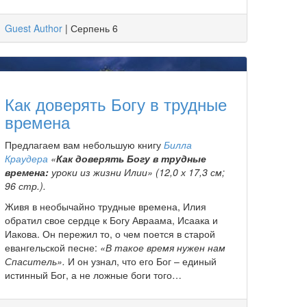
Guest Author
|
Серпень 6
Как доверять Богу в трудные
времена
Предлагаем вам небольшую книгу
Билла
Краудера
«
Как доверять Богу в трудные
времена:
уроки из жизни Илии» (12,0 х 17,3 см;
96 стр.).
Живя в необычайно трудные времена, Илия
обратил свое сердце к Богу Авраама, Исаака и
Иакова. Он пережил то, о чем поется в старой
евангельской песне:
«В такое время нужен нам
Спаситель».
И он узнал, что его Бог – единый
истинный Бог, а не ложные боги того…