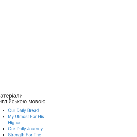
атеріали
нглійською мовою
Our Daily Bread
My Utmost For His
Highest
Our Daily Journey
Strength For The