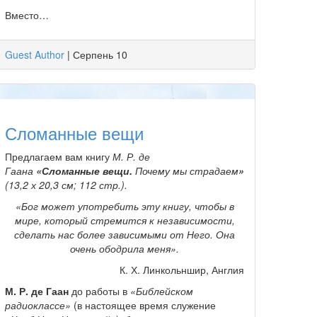
Вместо…
Guest Author
|
Серпень 10
Сломанные вещи
Предлагаем вам книгу
М. Р. де
Гаана
«Сломанные вещи.
Почему мы страдаем
»
(13,2 х 20,3 см; 112 стр.).
«Бог может употребить эту книгу, чтобы в
мире, который стремится к независимости,
сделать нас более зависимыми от Него. Она
очень ободрила меня».
К. Х. Линкольншир, Англия
М. Р. де Гаан
до работы в
«Библейском
радиоклассе»
(в настоящее время служение