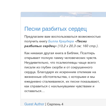
Песни разбитых сердец
Предлагаем вам воспользоваться возможностью
получить книгу
Билла Краудера
«
Песни
разбитых сердец»
(13,2 х 20,3 см; 160 стр.).
Как никакая другая книга в Библии, Псалтирь
открывает полную гамму человеческих чувств.
Неудивительно, что псалмопевцы чаще всего
писали из глубин скорби и от сокрушенного
сердца. Благодаря их искренним откликам на
жизненные обстоятельства, с которыми и мы
ежедневно сталкиваемся, их песни показывают,
как справиться с нахлынувшими чувствами и
оставаться…
Guest Author
|
Серпень 4