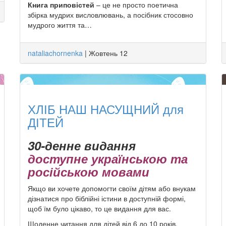
Книга приповістей
– це не просто поетична
збірка мудрих висловлювань, а посібник стосовно
мудрого життя та…
nataliachornenka
|
Жовтень 12
ХЛІБ НАШ НАСУЩНИЙ для
ДІТЕЙ
30-денне видання
доступне українською та
російською мовами
Якщо ви хочете допомогти своїм дітям або внукам
дізнатися про біблійні істини в доступній формі,
щоб їм було цікаво, то це видання для вас.
Щоденне читання для дітей від 6 до 10 років.