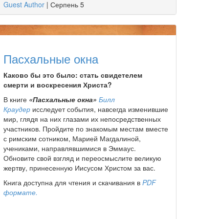
Guest Author
|
Серпень 5
Пасхальные окна
Каково бы это было: стать свидетелем
смерти и воскресения Христа?
В книге
«Пасхальные окна»
Билл
Краудер
исследует события, навсегда изменившие
мир, глядя на них глазами их непосредственных
участников. Пройдите по знакомым местам вместе
с римским сотником, Марией Магдалиной,
учениками, направлявшимися в Эммаус.
Обновите свой взгляд и переосмыслите великую
жертву, принесенную Иисусом Христом за вас.
Книга
доступна для чтения и скачивания в
PDF
формате.