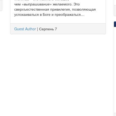
чем
«выпрашивание»
желаемого. Это
сверхъестественная привилегия, позволяющая
успокаиваться в Боге и преображаться…
Guest Author
|
Серпень 7