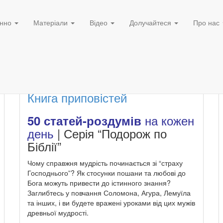
нно
Матеріали
Відео
Долучайтеся
Про нас
Книга приповістей
на кожен
50 статей-роздумів
день
| Серія “Подорож по
Біблії”
Чому справжня мудрість починається зі “страху
Господнього”? Як стосунки пошани та любові до
Бога можуть привести до істинного знання?
Заглибтесь у повчання Соломона, Агура, Лемуїла
та інших, і ви будете вражені уроками від цих мужів
древньої мудрості.