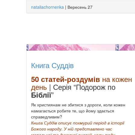
nataliachornenka
|
Вересень 27
Книга Суддів
на кожен
50 статей-роздумів
день
| Серія “Подорож по
”
Біблії
Як християнам не збитися з дороги, коли кожен
намагається робите те, що йому здається
справедливим?
Книга Суддів описує похмурий період в історії
Божого народу. У ній
представлено час
моральної та духовної анархії, коли люди