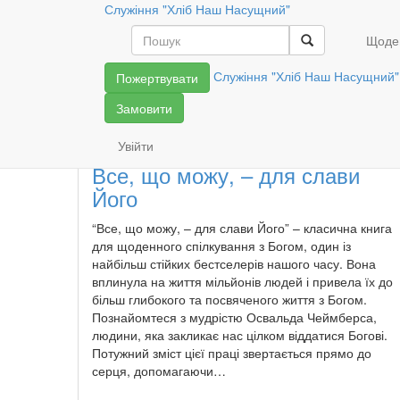
Служіння "Хліб Наш Насущний"
Книги
Щоде
Служіння "Хліб Наш Насущний"
Пожертвувати
Усі книги
Замовити
Увійти
Все, що можу, – для слави
Його
“Все, що можу, – для слави Його” – класична книга
для щоденного спілкування з Богом, один із
найбільш стійких бестселерів нашого часу. Вона
вплинула на життя мільйонів людей і привела їх до
більш глибокого та посвяченого життя з Богом.
Познайомтеся з мудрістю Освальда Чеймберса,
людини, яка закликає нас цілком віддатися Богові.
Потужний зміст цієї праці звертається прямо до
серця, допомагаючи…