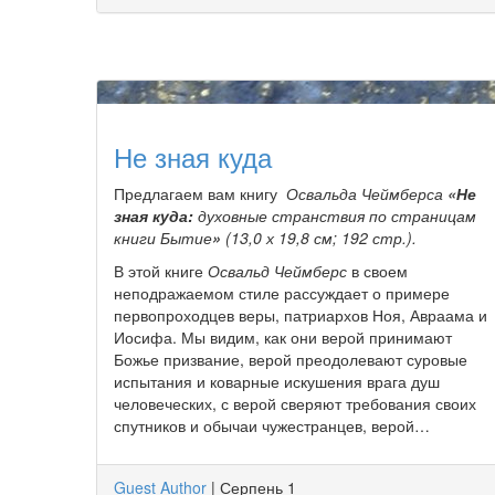
Не зная куда
Предлагаем вам книгу
Освальда Чеймберса
«Не
зная куда:
духовные странствия по страницам
книги Бытие
»
(13,0 х 19,8 см; 192 стр.).
В этой книге
Освальд Чеймберс
в своем
неподражаемом стиле рассуждает о примере
первопроходцев веры, патриархов Ноя, Авраама и
Иосифа. Мы видим, как они верой принимают
Божье призвание, верой преодолевают суровые
испытания и коварные искушения врага душ
человеческих, с верой сверяют требования своих
спутников и обычаи чужестранцев, верой…
Guest Author
|
Серпень 1