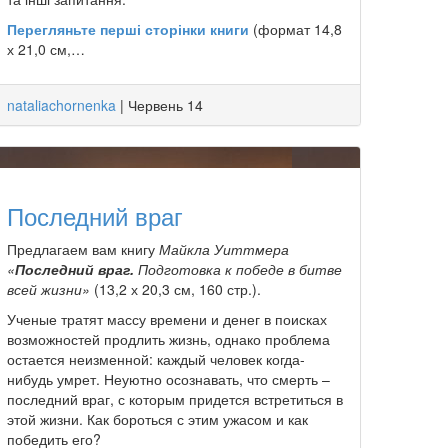
Перегляньте перші сторінки книги
(формат 14,8
х 21,0 см,…
nataliachornenka
|
Червень 14
Последний враг
Предлагаем вам книгу
Майкла Уиттмера
«
Последний враг.
Подготовка к победе в битве
всей жизни»
(13,2 х 20,3 см, 160 стр.).
Ученые тратят массу времени и денег в поисках
возможностей продлить жизнь, однако проблема
остается неизменной: каждый человек когда-
нибудь умрет. Неуютно осознавать, что смерть –
последний враг, с которым придется встретиться в
этой жизни. Как бороться с этим ужасом и как
победить его?