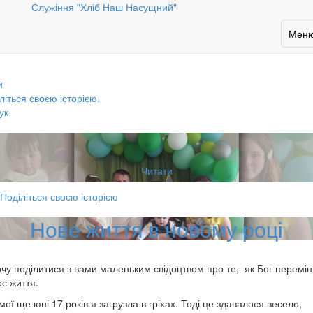
торії
Служіння "Хліб Наш Насущний"
ро
Божі
Toggl
Мен
navig
ла
и
літься своєю історією.
ук
Читати
Поділіться своєю історією
Нове життя в новому році
чу поділитися з вами маленьким свідоцтвом про те, як Бог перемін
є життя.
мої ще юні 17 років я загрузла в гріхах. Тоді це здавалося весело,