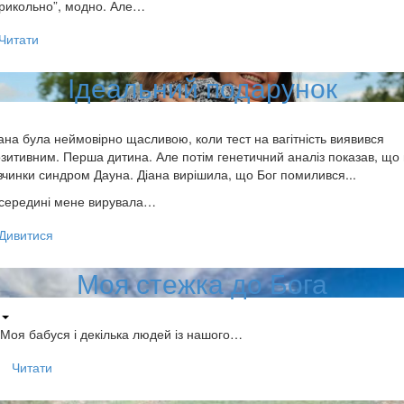
рикольно”, модно. Але…
Читати
Ідеальний подарунок
ана була неймовірно щасливою, коли тест на вагітність виявився
зитивним. Перша дитина. Але потім генетичний аналіз показав, що 
вчинки синдром Дауна. Діана вирішила, що Бог помилився...
Усередині мене вирувала…
Дивитися
Моя стежка до Бога
Моя бабуся і декілька людей із нашого…
Читати