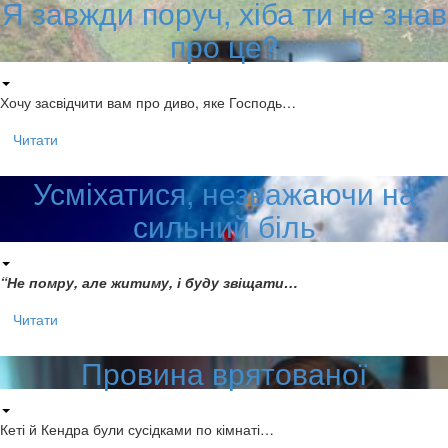
Я завжди поруч, хіба ти не знав
про це?
Хочу засвідчити вам про диво, яке Господь…
Читати
Усміхатися, незважаючи на
сильний біль
“Не помру, але житиму, і буду звіщати…
Читати
Провина врятованої
Кеті й Кендра були сусідками по кімнаті…