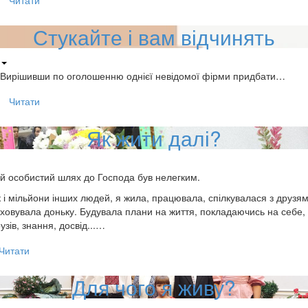
Читати
Стукайте і вам відчинять
Вирішивши по оголошенню однієї невідомої фірми придбати…
Читати
Як жити далі?
й особистий шлях до Господа був нелегким.
 і мільйони інших людей, я жила, працювала, спілкувалася з друзям
ховувала доньку. Будувала плани на життя, покладаючись на себе,
узів, знання, досвід...…
Читати
Для чого я живу?