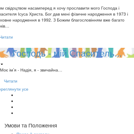
м свідоцтвом насамперед я хочу прославити мого Господа і
асителя Ісуса Христа. Бог дав мені фізичне народження в 1973 і
ховне народження в 1992. З Божим благословінням вже багато
оків…
Читати
Господь - мій Спаситель...
Моє ім’я - Надія, я - звичайна…
Читати
реглянути усе
Умови та Положення