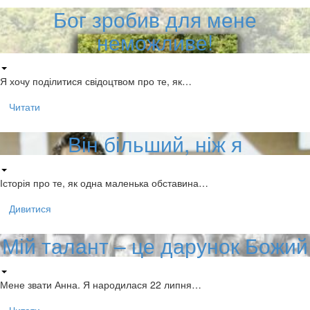
Бог зробив для мене
неможливе!
Я хочу поділитися свідоцтвом про те, як…
Читати
Він більший, ніж я
Історія про те, як одна маленька обставина…
Дивитися
Мій талант – це дарунок Божий
Мене звати Анна. Я народилася 22 липня…