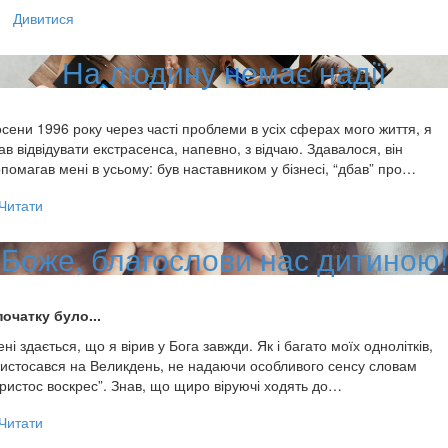
Дивитися
На людину немає надії
сени 1996 року через часті проблеми в усіх сферах мого життя, я
ав відвідувати екстрасенса, напевно, з відчаю. Здавалося, він
помагав мені в усьому: був наставником у бізнесі, “дбав” про…
Читати
Боже, благослови нас дитиною!
очатку було...
ні здається, що я вірив у Бога завжди. Як і багато моїх однолітків,
истосався на Великдень, не надаючи особливого сенсу словам
ристос воскрес”. Знав, що щиро віруючі ходять до…
Читати