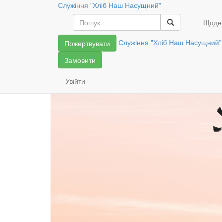
Служіння "Хліб Наш Насущний"
Читати далі
Щоде
Служіння "Хліб Наш Насущний"
Пожертвувати
Замовити
Увійти