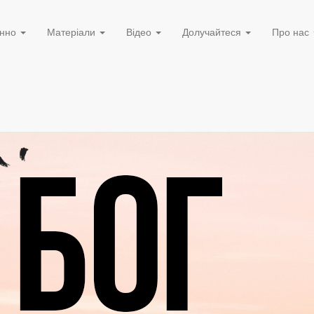
нно
Матеріали
Відео
Долучайтеся
Про нас