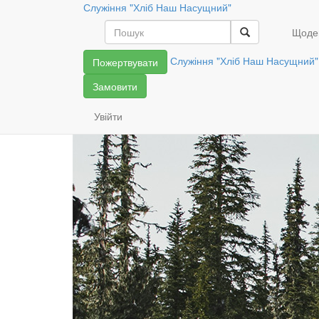
Служіння "Хліб Наш Насущний"
Читати далі
Щоде
Служіння "Хліб Наш Насущний"
Пожертвувати
Замовити
Увійти