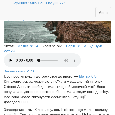
Служіння "Хліб Наш Насущний"
Лише один дотик
Toggle
Меню
navigation
Травень 2, 2025
Читати:
Матвія 8:1-4
| Біблія за рік:
1 царів 12–13
;
Від Луки
22:1-20
Завантажити MP3
Ісус простяг руку, і доторкнувся до нього.
—
Матвія 8:3
Кілі ухопилась за можливість поїхати у віддалений куточок
Східної Африки, щоб допомагати одній медичній місії. Вона
почувалась дещо невпевнено, бо не мала медичного досвіду.
Але вона могла виконувати елементарні функції
доглядальниці.
Знаходячись там, Кілі стикнулась із жінкою, що мала жахливу
хворобу. Спотворена нога хворої викликала в Кілі відразу, але