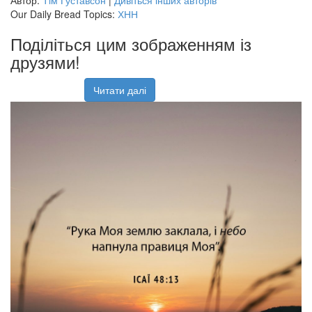
Автор:
Тім Густавсон
|
Дивіться інших авторів
Our Daily Bread Topics:
ХНН
Поділіться цим зображенням із
друзями!
Читати далі