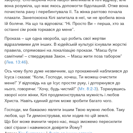
вона розуміла, що має якось допомогти бідолашній. Отже вона
почистила рану і перебинтувала її. Та жінка раптово почала
плакати. Занепокоєна Кілі запитала в неї, чи не зробила вона
їй боляче. На що та відповіла: “Ні. Просто Ви – перша, хто за
останні сім років торкався до мене”.
Проказа – ще одна хвороба, що робить свої жертви
відразливими для інших. В юдейській культурі існували жорсткі
правила, спрямовані на локалізацію прокази. “Маєш бути
самітним! – стверджував Закон. – Маєш жити поза табором”
(
Лев. 13:46
).
Ось чому було дуже незвичним, що прокажений наблизився до
Ісуса і сказав: “Коли, Господи, хочеш, Ти можеш очистити
мене!” У відповідь на це Ісус простяг руку, і доторкнувся до
нього, говорячи: “Хочу, будь чистий!” (
Мт. 8:2-3
). Торкнувшись
хворої ноги жінки, Кілі продемонструвала мужність і любов
Христа. Навіть єдиний дотик може зробити багато чого.
Господи, ми бажаємо являти іншим Твою мужню любов. Таку
любов, що Ти демонстрував, коли ходив по цій землі.
Що Бог може вчинити через нас, якщо зможемо пересилити
свої страхи і навчимося довіряти Йому?