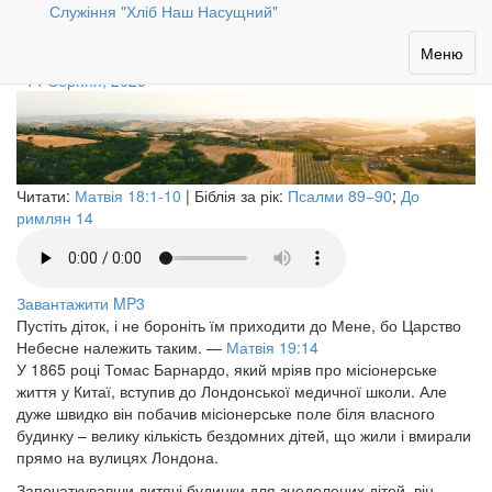
Служіння "Хліб Наш Насущний"
Любов до дітей
Toggle
Меню
navigation
14 Серпня, 2025
Читати:
Матвія 18:1-10
| Біблія за рік:
Псалми 89−90
;
До
римлян 14
Завантажити MP3
Пустіть діток, і не бороніть їм приходити до Мене, бо Царство
Небесне належить таким.
—
Матвія 19:14
У 1865 році Томас Барнардо, який мріяв про місіонерське
життя у Китаї, вступив до Лондонської медичної школи. Але
дуже швидко він побачив місіонерське поле біля власного
будинку – велику кількість бездомних дітей, що жили і вмирали
прямо на вулицях Лондона.
Започаткувавши дитячі будинки для знедолених дітей, він