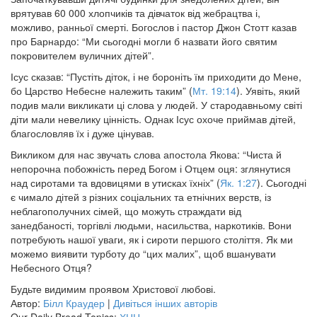
врятував 60 000 хлопчиків та дівчаток від жебрацтва і,
можливо, ранньої смерті. Богослов і пастор Джон Стотт казав
про Барнардо: “Ми сьогодні могли б назвати його святим
покровителем вуличних дітей”.
Ісус сказав: “Пустіть діток, і не бороніть їм приходити до Мене,
бо Царство Небесне належить таким” (
Мт. 19:14
). Уявіть, який
подив мали викликати ці слова у людей. У стародавньому світі
діти мали невелику цінність. Однак Ісус охоче приймав дітей,
благословляв їх і дуже цінував.
Викликом для нас звучать слова апостола Якова: “Чиста й
непорочна побожність перед Богом і Отцем оця: зглянутися
над сиротами та вдовицями в утисках їхніх” (
Як. 1:27
). Сьогодні
є чимало дітей з різних соціальних та етнічних верств, із
неблагополучних сімей, що можуть страждати від
занедбаності, торгівлі людьми, насильства, наркотиків. Вони
потребують нашої уваги, як і сироти першого століття. Як ми
можемо виявити турботу до “цих малих”, щоб вшанувати
Небесного Отця?
Будьте видимим проявом Христової любові.
Автор:
Білл Краудер
|
Дивіться інших авторів