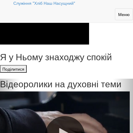
Служіння "Хліб Наш Насущний"
Toggle
Меню
navigat
Я у Ньому знаходжу спокій
Поділитися
Відеоролики на духовні теми