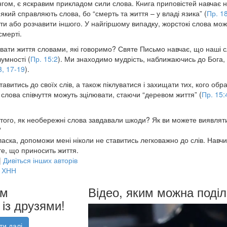
нгом, є яскравим прикладом сили слова. Книга приповістей навчає н
який справляють слова, бо “смерть та життя – у владі язика” (
Пр. 1
ти або розчавити іншого. У найгіршому випадку, жорстокі слова мо
смерті.
ати життя словами, які говоримо? Святе Письмо навчає, що наші с
зумності (
Пр. 15:2
). Ми знаходимо мудрість, наближаючись до Бога,
3, 17-19
).
авитись до своїх слів, а також піклуватися і захищати тих, кого обра
слова співчуття можуть зцілювати, стаючи “деревом життя” (
Пр. 15:
 того, як необережні слова завдавали шкоди? Як ви можете виявля
?
аска, допоможи мені ніколи не ставитись легковажно до слів. Навч
 те, що приносить життя.
|
Дивіться інших авторів
ХНН
им
Відео, яким можна поділ
із друзями!
ти далі