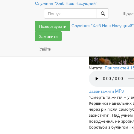
Служіння "Хліб Наш Насущний"
Відповідал
Щоде
Служіння "Хліб Наш Насущний"
Пожертвувати
Замовити
Увійти
Читати:
Приповістей 15
Завантажити MP3
“Смерть та життя – у в
Керівники навчальних з
через рік після самогу
захистити”. Над учнем
поводження, не зробил
боротьби з булінгом і 