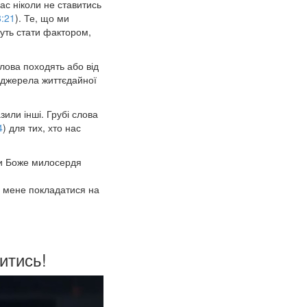
ас ніколи не ставитись
8:21
). Те, що ми
жуть стати фактором,
лова походять або від
 джерела життєдайної
зили інші. Грубі слова
4
) для тих, хто нас
ти Боже милосердя
и мене покладатися на
итись!