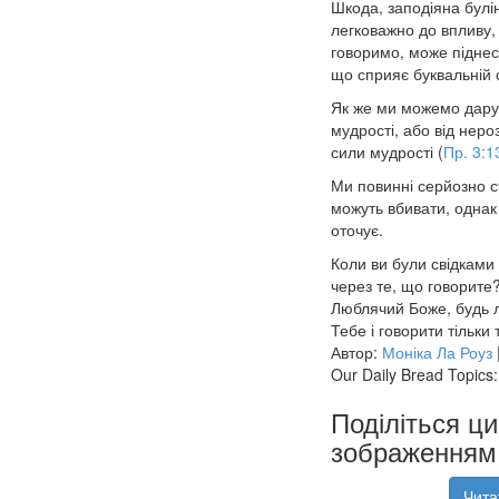
Шкода, заподіяна булі
легковажно до впливу, 
говоримо, може піднес
що сприяє буквальній 
Як же ми можемо дарув
мудрості, або від неро
сили мудрості (
Пр. 3:1
Ми повинні серйозно ст
можуть вбивати, однак 
оточує.
Коли ви були свідками
через те, що говорите
Люблячий Боже, будь л
Тебе і говорити тільки
Автор:
Моніка Ла Роуз
Our Daily Bread Topics:
Поділіться ц
зображенням 
Чита