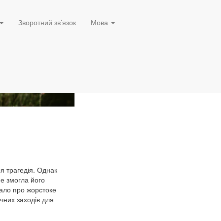
Зворотний зв’язок
Мова
ся трагедія. Однак
не змогла його
нало про жорстоке
чних заходів для