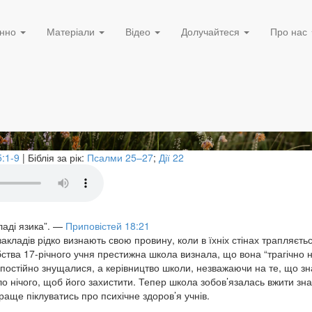
Липень 20, 2024
ьність за слова
нно
Матеріали
Відео
Долучайтеся
Про нас
:1-9
| Біблія за рік:
Псалми 25–27
;
Дії 22
ладі язика”.
—
Приповістей 18:21
акладів рідко визнають свою провину, коли в їхніх стінах трапляєть
бства 17-річного учня престижна школа визнала, що вона “трагічно 
 постійно знущалися, а керівництво школи, незважаючи на те, що з
о нічого, щоб його захистити. Тепер школа зобов’язалась вжити зна
краще піклуватись про психічне здоров’я учнів.