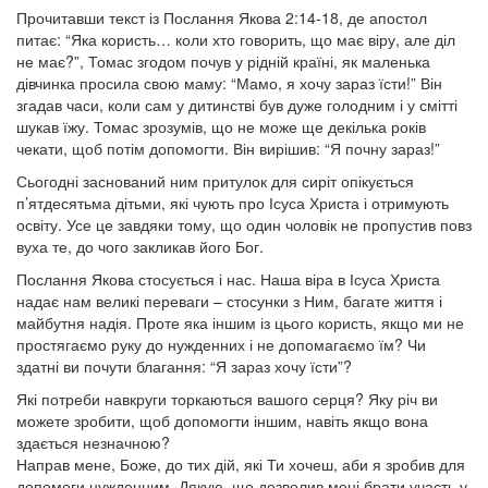
Прочитавши текст із Послання Якова 2:14-18, де апостол
питає: “Яка користь… коли хто говорить, що має віру, але діл
не має?”, Томас згодом почув у рідній країні, як маленька
дівчинка просила свою маму: “Мамо, я хочу зараз їсти!” Він
згадав часи, коли сам у дитинстві був дуже голодним і у смітті
шукав їжу. Томас зрозумів, що не може ще декілька років
чекати, щоб потім допомогти. Він вирішив: “Я почну зараз!”
Сьогодні заснований ним притулок для сиріт опікується
п’ятдесятьма дітьми, які чують про Ісуса Христа і отримують
освіту. Усе це завдяки тому, що один чоловік не пропустив повз
вуха те, до чого закликав його Бог.
Послання Якова стосується і нас. Наша віра в Ісуса Христа
надає нам великі переваги – стосунки з Ним, багате життя і
майбутня надія. Проте яка іншим із цього користь, якщо ми не
простягаємо руку до нужденних і не допомагаємо їм? Чи
здатні ви почути благання: “Я зараз хочу їсти”?
Які потреби навкруги торкаються вашого серця? Яку річ ви
можете зробити, щоб допомогти іншим, навіть якщо вона
здається незначною?
Направ мене, Боже, до тих дій, які Ти хочеш, аби я зробив для
допомоги нужденним. Дякую, що дозволив мені брати участь у