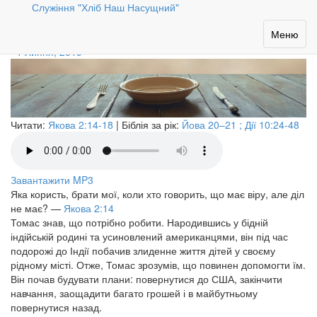
Служіння "Хліб Наш Насущний"
Ти зараз голодний?
Toggle
Меню
navigation
1 Липня, 2019
Читати:
Якова 2:14-18
| Біблія за рік:
Йова 20–21 ; Дії 10:24-48
Завантажити MP3
Яка користь, брати мої, коли хто говорить, що має віру, але діл
не має?
—
Якова 2:14
Томас знав, що потрібно робити. Народившись у бідній
індійській родині та усиновлений американцями, він під час
подорожі до Індії побачив злиденне життя дітей у своєму
рідному місті. Отже, Томас зрозумів, що повинен допомогти їм.
Він почав будувати плани: повернутися до США, закінчити
навчання, заощадити багато грошей і в майбутньому
повернутися назад.