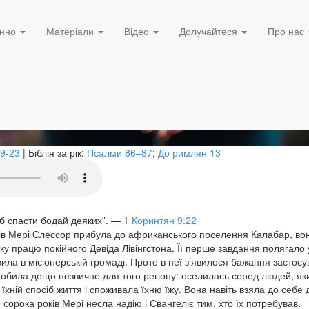
13 Серпня, 2023
ід
нно
Матеріали
Відео
Долучайтеся
Про нас
19-23
| Біблія за рік:
Псалми 86–87
;
До римлян 13
об спасти бодай деяких”.
—
1 Коринтян 9:22
оків Мері Слессор прибула до африканського поселення Калабар, в
у працю покійного Девіда Лівінгстона. Її перше завдання полягало 
ила в місіонерській громаді. Проте в неї з’явилося бажання застосув
зробила дещо незвичне для того регіону: оселилась серед людей, я
 їхній спосіб життя і споживала їхню їжу. Вона навіть взяла до себе
сорока років Мері несла надію і Євангеліє тим, хто їх потребував.