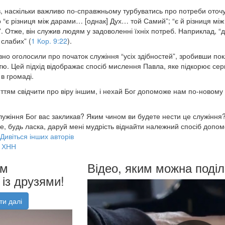
, наскільки важливо по-справжньому турбуватись про потреби оточ
о “є різниця між дарами… [однак] Дух… той Самий”; “є й різниця між
 Отже, він служив людям у задоволенні їхніх потреб. Наприклад, “д
слабих” (
1 Кор. 9:22
).
вно оголосили про початок служіння “усіх здібностей”, зробивши по
стю. Цей підхід відображає спосіб мислення Павла, яке підкорює се
в громаді.
ттям свідчити про віру іншим, і нехай Бог допоможе нам по-новому 
служіння Бог вас закликав? Яким чином ви будете нести це служіння
, будь ласка, даруй мені мудрість віднайти належний спосіб допом
Дивіться інших авторів
ХНН
им
Відео, яким можна поділ
із друзями!
ти далі