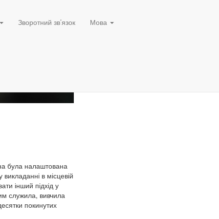
Зворотний зв’язок
Мова
она була налаштована
у викладанні в місцевій
ати інший підхід у
ким служила, вивчила
 десятки покинутих