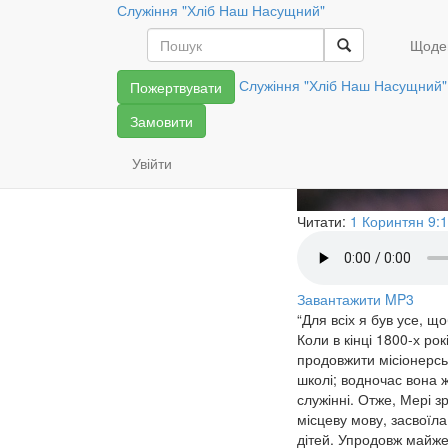
Служіння "Хліб Наш Насущний"
Інший підх
Щоде
Служіння "Хліб Наш Насущний"
Пожертвувати
Замовити
Увійти
Читати:
1 Коринтян 9:
Завантажити MP3
“Для всіх я був усе, щ
Коли в кінці 1800-х р
продовжити місіонерськ
школі; водночас вона ж
служінні. Отже, Мері 
місцеву мову, засвоїла
дітей. Упродовж майже 