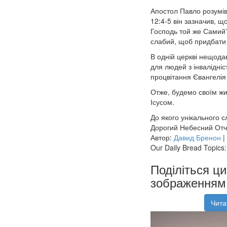
Апостол Павло розумів
12:4-5 він зазначив, щ
Господь той же Самий”.
слабий, щоб придбати 
В одній церкві нещода
для людей з інвалідні
процвітання Євангелія 
Отже, будемо своїм жи
Ісусом.
До якого унікального 
Дорогий Небесний Отче
Автор:
Давид Бренон
|
Our Daily Bread Topics:
Поділіться ц
зображенням 
Чита