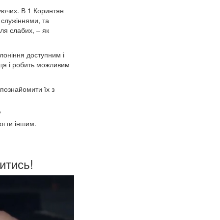
уючих. В 1 Коринтян
 служіннями, та
ля слабих, – як
клоніння доступним і
рця і робить можливим
познайомити їх з
?
огти іншим.
итись!