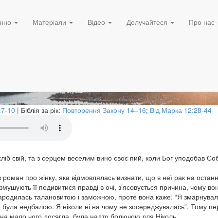
11 Березня, 2024
е Творця
нно
Матеріали
Відео
Долучайтеся
Про нас
:7-10
| Біблія за рік:
Повторення Закону 14–16
;
Від Марка 12:28-44
 хліб свій, та з серцем веселим вино своє пий, коли Бог уподобав Соб
оман про жінку, яка відмовлялась визнати, що в неї рак на останні
ь змушують її подивитися правді в очі, з’ясовується причина, чому в
народилась талановитою і заможною, проте вона каже: “Я змарнувала
 була недбалою. Я ніколи ні на чому не зосереджувалась”. Тому пе
вона мало чого досягла, була надто болючою для Ніколь.