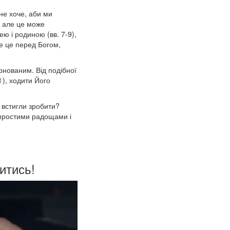
не хоче, аби ми
, але це може
ею і родиною (вв. 7-9),
се це перед Богом,
арнованим. Від подібної
1
), ходити Його
 встигли зробити?
 простими радощами і
итись!