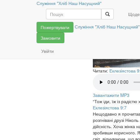
Служіння "Хліб Наш Насущний"
Пам’ятайт
Щоде
Служіння "Хліб Наш Насущний"
Пожертвувати
Замовити
Увійти
Читати:
Еклезіястова 9
Завантажити MP3
“Тож іди, їж із радістю
Еклезіястова 9:7
Нещодавно я прочитав р
розгнівані друзі Нікол
дійсність. Хоча жінка 
зробивши корисного. Я
світ, відчуваючи, що 