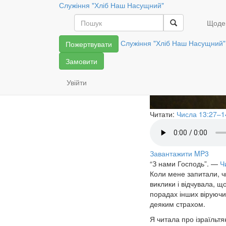
Служіння "Хліб Наш Насущний"
Вірою каза
Щоде
Служіння "Хліб Наш Насущний"
Пожертвувати
Замовити
Увійти
Читати:
Числа 13:27–1
Завантажити MP3
“З нами Господь”.
—
Ч
Коли мене запитали, чи
виклики і відчувала, щ
порадах інших віруючих
деяким страхом.
Я читала про ізраїльтя