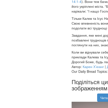
14:1-4
). Вони теж бачи
його укріплені міста. 
нарікали: “І нащо Гос
Тільки Калев та Ісус 
Свою впевненість вони
подолати всі труднощі 
Завдання, яке мені до
позбавлені труднощів 
поглянути на них, знаю
Коли ви відчували себ
приклади Калева та Іс
Дорогий Боже, будь ла
Автор:
Карен Х’юанг
|
Our Daily Bread Topics:
Поділіться ц
зображенням 
Чита