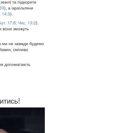
 землі та підкорити
:33
), а ізраїльтяни
. 14:3
).
Бут. 17:8; Чис. 13:2
).
и вони зможуть
ча ми не завжди будемо
Навин, сміливо
вам допомагають
итись!