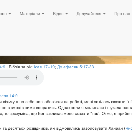
Жовтень 3, 2024
ти “так”
нно
Матеріали
Відео
Долучайтеся
Про нас
4:9
| Біблія за рік:
Ісая 17–19
;
До ефесян 5:17-33
исла 14:9
 візьму я на себе нові обов’язки на роботі, мені хотілось сказати “н
о не в змозі з ними впоратись. Однак коли я молилася і шукала наста
, то зрозуміла, що Бог закликає мене сказати “так”. Отже, я прийня
н та десятьох розвідників, які відмовились завойовувати Ханаан (
Чис