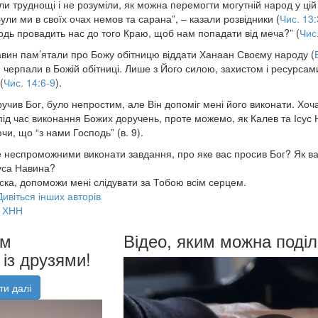
ли труднощі і не розуміли, як можна перемогти могутній народ у цій
“Були ми в своїх очах немов та сарана”, – казали розвідники (
Чис. 13
подь провадить нас до того Краю, щоб нам попадати від меча?” (
Чис
Навин пам’ятали про Божу обітницю віддати Ханаан Своєму народу (
 черпали в Божій обітниці. Лише з Його силою, захистом і ресурсам
(
Чис. 14:6-9
).
ручив Бог, було непростим, але Він допоміг мені його виконати. Хо
під час виконання Божих доручень, проте можемо, як Калев та Ісус 
чи, що “з нами Господь” (в. 9).
е неспроможними виконати завдання, про яке вас просив Бог? Як 
уса Навина?
ска, допоможи мені слідувати за Тобою всім серцем.
Дивіться інших авторів
ХНН
им
Відео, яким можна поділ
із друзями!
ти далі