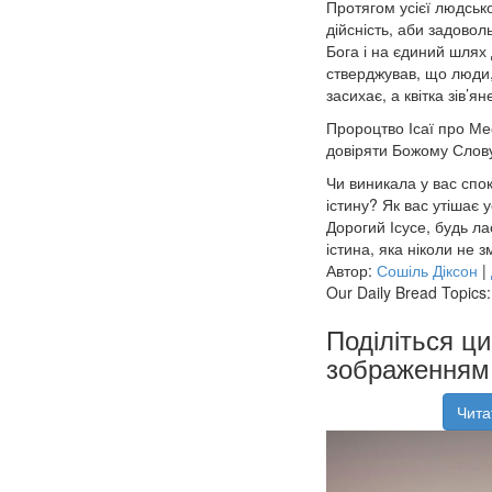
Протягом усієї людсько
дійсність, аби задовол
Бога і на єдиний шлях 
стверджував, що люди, 
засихає, а квітка зів’я
Пророцтво Ісаї про Ме
довіряти Божому Слову
Чи виникала у вас спок
істину? Як вас утішає 
Дорогий Ісусе, будь ла
істина, яка ніколи не з
Автор:
Сошіль Діксон
|
Our Daily Bread Topics:
Поділіться ц
зображенням 
Чита