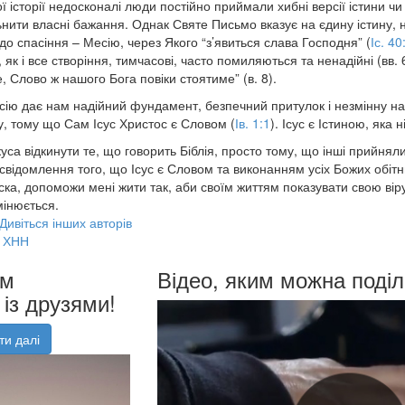
ї історії недосконалі люди постійно приймали хибні версії істини ч
ьнити власні бажання. Однак Святе Письмо вказує на єдину істину, 
до спасіння – Месію, через Якого “з’явиться слава Господня” (
Іс. 40
як і все створіння, тимчасові, часто помиляються та ненадійні (вв. 6
не, Слово ж нашого Бога повіки стоятиме” (в. 8).
сію дає нам надійний фундамент, безпечний притулок і незмінну 
, тому що Сам Ісус Христос є Словом (
Ів. 1:1
). Ісус є Істиною, яка 
уса відкинути те, що говорить Біблія, просто тому, що інші прийняли
усвідомлення того, що Ісус є Словом та виконанням усіх Божих обіт
ска, допоможи мені жити так, аби своїм життям показувати свою віру 
мінюється.
Дивіться інших авторів
ХНН
им
Відео, яким можна поділ
із друзями!
ти далі