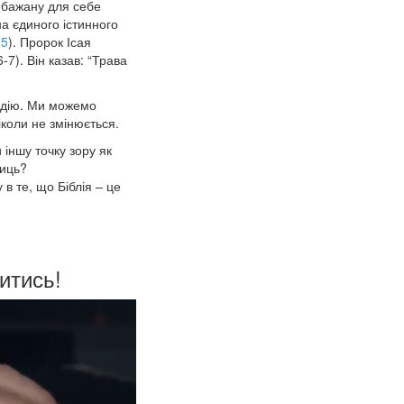
и бажану для себе
на єдиного істинного
:5
). Пророк Ісая
-7). Він казав: “Трава
надію. Ми можемо
ніколи не змінюється.
 іншу точку зору як
ниць?
в те, що Біблія – це
итись!