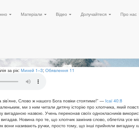
Грудень 20, 2024
оли не змінюється
нно
Матеріали
Відео
Долучайтеся
Про нас
блія за рік:
Михей 1–3
;
Обявлення 11
ка зів’яне, Слово ж нашого Бога повіки стоятиме!”
—
Ісаї 40:8
аленьким, ми з ним читали дитячу історію про хлопчика, який повст
ку вигаданою назвою. Учень переконав своїх однокласників викорис
м вигадав. Новина про те, що хлопчик замінив слово, облетіла усе м
, як вони називають ручки, просто тому, що інші прийняли вигадану 