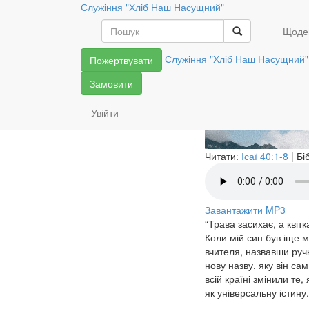
Служіння "Хліб Наш Насущний"
Істина нік
Щоде
Служіння "Хліб Наш Насущний"
Пожертвувати
Замовити
Увійти
Читати:
Ісаї 40:1-8
| Бі
Завантажити MP3
“Трава засихає, а квіт
Коли мій син був іще м
вчителя, назвавши руч
нову назву, яку він са
всій країні змінили те
як універсальну істину.