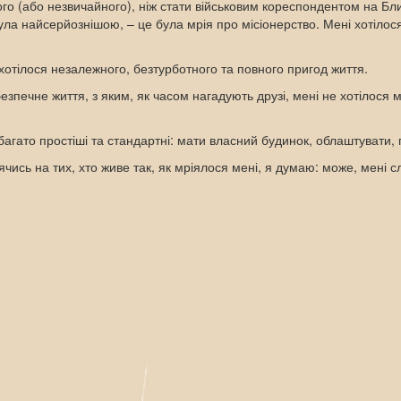
о (або незвичайного), ніж стати військовим кореспондентом на Близ
була найсерйознішою, – це була мрія про місіонерство. Мені хотіло
хотілося незалежного, безтурботного та повного пригод життя.
печне життя, з яким, як часом нагадують друзі, мені не хотілося ма
багато простіші та стандартні: мати власний будинок, облаштувати, 
лячись на тих, хто живе так, як мріялося мені, я думаю: може, мені