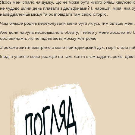
Якось мені спало на думку, що не може бути нічого більш хвилюючог
не чудово цілий день плавати з дельфінами? І, нарешті, мрія, яка 
найвіддаленіші місця та розповідати там свою історію.
Чим більше родичі переконували мене бути як усі, тим більше мені 
Але доля набула несподіваного оберту, і тепер у мене абсолютно без
обставинами, які не підлягають моєму контролю.
З роками життя вивітрило з мене пригодницький дух, і мрії стали на
Іноді я уявляю свою реакцію на таке життя в сімнадцять років. Див