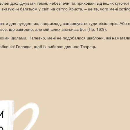
ілей досліджувати темні, небезпечні та приховані від інших куточки
 вказуючи багатьом у світі на світло Христа, – це те, чого мені хоті
ривати для нужденних, наприклад, запрошувати туди місіонерів. Або
все, що завгодно, але мій шлях визначає Бог (Пр. 16:9).
оїми ідолами. Напевно, мені не подобалися шаблони, які намагалис
аблонів! Головне, щоб їх вибирав для нас Творець.