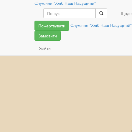
Служіння "Хліб Наш Насущний"
Щоде
Служіння "Хліб Наш Насущний"
Пожертвувати
Замовити
Увійти