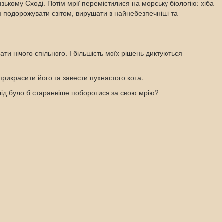
ькому Сході. Потім мрії перемістилися на морську біологію: хіба
ся подорожувати світом, вирушати в найнебезпечніші та
ти нічого спільного. І більшість моїх рішень диктуються
прикрасити його та завести пухнастого кота.
 слід було б старанніше поборотися за свою мрію?