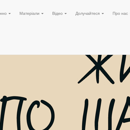
нно
Матеріали
Відео
Долучайтеся
Про нас