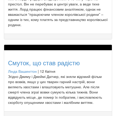
престол. Він не перебуває в центрі уваги, а веде тихе
життя. Лорд працює фінансовим аналітиком, однак не
вважається “працюючим членом королівської родини” –
одним із тих, кому платять за представництво королівської
родини.
Смуток, що став радістю
Лінда Вашингтон
|
12 Квітня
Згідно Джиму і Джеймі Датчер, які зняли відомий фільм
про вовків, якщо у цих тварин гарний настрій, вони
виляють хвостами і влаштовують метушню. Але після
смерті члена зграї вовки сумують кілька тижнів. Вони
відвідують місце, де помер їх побратим, і висловлюють
скорботу опущеними хвостами і жалібним виттям.