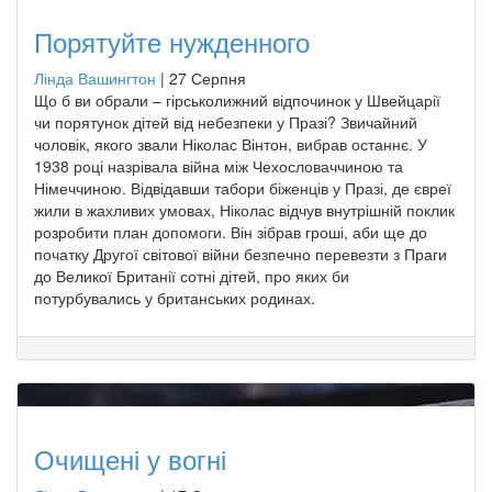
Порятуйте нужденного
Лінда Вашингтон
|
27 Серпня
Що б ви обрали – гірськолижний відпочинок у Швейцарії
чи порятунок дітей від небезпеки у Празі? Звичайний
чоловік, якого звали Ніколас Вінтон, вибрав останнє. У
1938 році назрівала війна між Чехословаччиною та
Німеччиною. Відвідавши табори біженців у Празі, де євреї
жили в жахливих умовах, Ніколас відчув внутрішній поклик
розробити план допомоги. Він зібрав гроші, аби ще до
початку Другої світової війни безпечно перевезти з Праги
до Великої Британії сотні дітей, про яких би
потурбувались у британських родинах.
Очищені у вогні