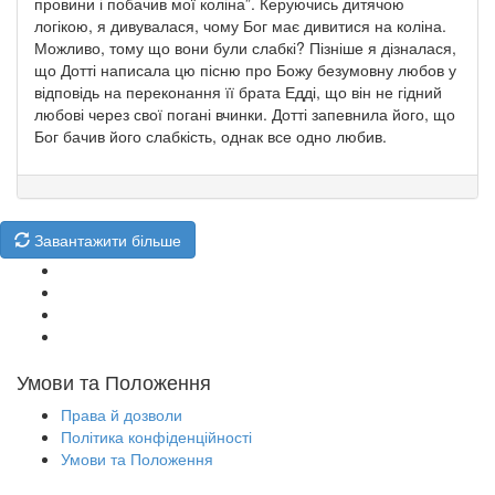
провини і побачив мої коліна”. Керуючись дитячою
логікою, я дивувалася, чому Бог має дивитися на коліна.
Можливо, тому що вони були слабкі? Пізніше я дізналася,
що Дотті написала цю пісню про Божу безумовну любов у
відповідь на переконання її брата Едді, що він не гідний
любові через свої погані вчинки. Дотті запевнила його, що
Бог бачив його слабкість, однак все одно любив.
Завантажити більше
Умови та Положення
Права й дозволи
Політика конфіденційності
Умови та Положення