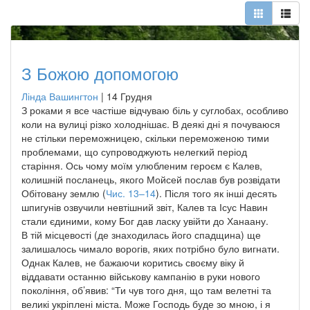
З Божою допомогою
Лінда Вашингтон
|
14 Грудня
З роками я все частіше відчуваю біль у суглобах, особливо
коли на вулиці різко холоднішає. В деякі дні я почуваюся
не стільки переможницею, скільки переможеною тими
проблемами, що супроводжують нелегкий період
старіння. Ось чому моїм улюбленим героєм є Калев,
колишній посланець, якого Мойсей послав був розвідати
Обітовану землю (
Чис. 13–14
). Після того як інші десять
шпигунів озвучили невтішний звіт, Калев та Ісус Навин
стали єдиними, кому Бог дав ласку увійти до Ханаану.
В тій місцевості (де знаходилась його спадщина) ще
залишалось чимало ворогів, яких потрібно було вигнати.
Однак Калев, не бажаючи коритись своєму віку й
віддавати останню військову кампанію в руки нового
покоління, об’явив: “Ти чув того дня, що там велетні та
великі укріплені міста. Може Господь буде зо мною, і я