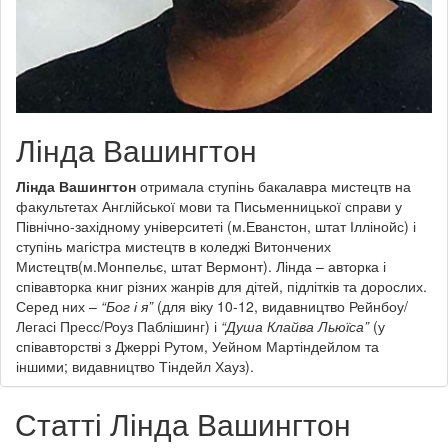
Лінда Вашингтон
Лінда Вашингтон
отримала ступінь бакалавра мистецтв на
факультетах Англійської мови та Письменницької справи у
Північно-західному університеті (м.Еванстон, штат Іллінойс) і
ступінь магістра мистецтв в коледжі Витончених
Мистецтв(м.Монпельє, штат Вермонт). Лінда – авторка і
співавторка книг різних жанрів для дітей, підлітків та дорослих.
Серед них –
“Бог і я”
(для віку 10-12, видавництво Рейнбоу/
Легасі Пресс/Роуз Паблішинг) і
“Душа Клайва Льюїса”
(у
співавторстві з Джеррі Рутом, Уейном Мартіндейлом та
іншими; видавництво Тіндейл Хауз).
Статті Лінда Вашингтон