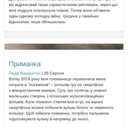
він відреагував лише саркастичними репліками, через що
моя подруга спалахнула гнівом. Тепер вони об’явили
один одному холодну війну: тріщина у сімейних
відносинах лише збільшилась.
Приманка
Лінда Вашингтон
|
25 Серпня
Влітку 2016 року моя племінниця переконала мене
пограти в
“покемонів”
– рольову гру на смартфоні
з використанням камери. Суть гри полягає у ловінні
маленьких створінь з японських мультиплікаційних
фільмів. Коли покемон з’являється в грі, на екрані
смартфона можна побачити кульки білого та червоного
кольору. Щоб піймати покемона, потрібно пальчиком
підштовхувати кульку в напрямку до нього.