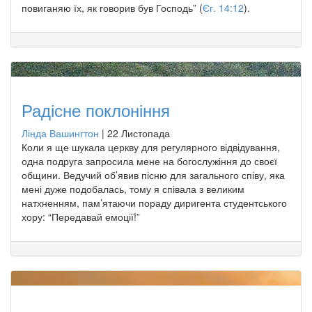
повиганяю їх, як говорив був Господь” (
Єг. 14:12
).
Радісне поклоніння
Лінда Вашингтон
|
22 Листопада
Коли я ще шукала церкву для регулярного відвідування,
одна подруга запросила мене на богослужіння до своєї
общини. Ведучий об’явив пісню для загального співу, яка
мені дуже подобалась, тому я співала з великим
натхненням, пам’ятаючи пораду диригента студентського
хору: “Передавай емоції!”