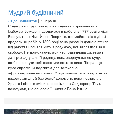
Мудрий будівничий
Лінда Вашингтон
|
7 Червня
Соджорнер Трут, яка при народженні отримала ім’я
Ізабелла Бомфрі, народилася в рабстві в 1797 році в місті
Есопус, штат Нью-Йорк. Попри те, що майже всіх її дітей
продали як рабів, у 1826 році вона разом із дочкою втекла
від рабства і почала жити з родиною, яка заплатила за її
свободу. Не допускаючи, аби несправедлива система і
далі роз’єднувала її родину, вона звернулася до суду,
щоб повернути собі свого маленького сина Пітера, що
було справжнім подвигом для тогочасної
афроамериканської жінки. Усвідомивши свою нездатність
виховувати дітей без Божої допомоги, вона повірила в
Христа і пізніше змінила своє ім’я на Соджорнер Трут,
показуючи, що основою її життя є Божа істина.