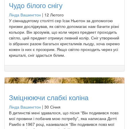
Чудо білого снігу
Лінда Вашингтон
|
12 Лютого
У сімнадцятому столітті сер Ісак Ньютон за допомогою
призми досліджував, як світло допомагає нам бачити різні
кольори. Він зрозумів, що коли через предмет проходить
світло, цей предмет отримує певний колір. Сніг утворений
із зібраних разом багатьох кристаликів льоду, хоча окремо
кожен із них є прозорим. Якщо світло проходить через усі
кришталі, сніг здається білим.
Зміцнюючи слабкі коліна
Лінда Вашингтон
|
30 Січня
В дитинстві мені здавалося, що пісня “Він подивився повз
мої провини і побачив мою потребу”, яка написана Дотті
Рамбо в 1967 році, називалася “Він подивився повз мої