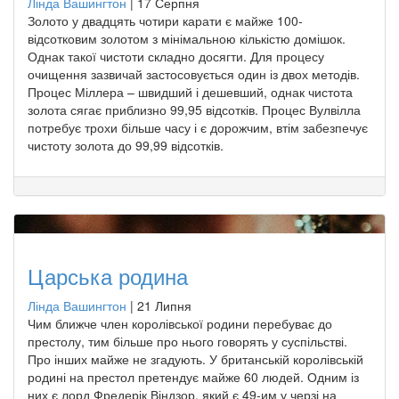
Лінда Вашингтон
|
17 Серпня
Золото у двадцять чотири карати є майже 100-
відсотковим золотом з мінімальною кількістю домішок.
Однак такої чистоти складно досягти. Для процесу
очищення зазвичай застосовується один із двох методів.
Процес Міллера – швидший і дешевший, однак чистота
золота сягає приблизно 99,95 відсотків. Процес Вулвілла
потребує трохи більше часу і є дорожчим, втім забезпечує
чистоту золота до 99,99 відсотків.
Царська родина
Лінда Вашингтон
|
21 Липня
Чим ближче член королівської родини перебуває до
престолу, тим більше про нього говорять у суспільстві.
Про інших майже не згадують. У британській королівській
родині на престол претендує майже 60 людей. Одним із
них є лорд Фредерік Віндзор, який є 49-им у черзі на