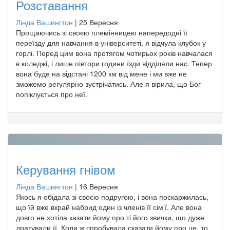
Розставання
Лінда Вашингтон
|
25 Вересня
Прощаючись зі своєю племінницею напередодні її
переїзду для навчання в університеті, я відчула клубок у
горлі. Перед цим вона протягом чотирьох років навчалася
в коледжі, і лише півтори години їзди відділяли нас. Тепер
вона буде на відстані 1200 км від мене і ми вже не
зможемо регулярно зустрічатись. Але я вірила, що Бог
попіклується про неї.
Керування гнівом
Лінда Вашингтон
|
16 Вересня
Якось я обідала зі своєю подругою, і вона поскаржилась,
що їй вже вкрай набрид один із членів її сім’ї. Але вона
довго не хотіла казати йому про ті його звички, що дуже
дратували її. Коли ж спробувала сказати йому про це, то