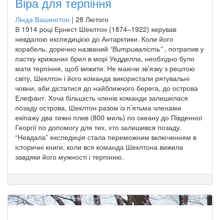
Віра для терпіння
Лінда Вашингтон
|
28 Лютого
В 1914 році Ернест Шеклтон (1874–1922) керував
невдалою експедицією до Антарктики. Коли його
корабель, доречно названий
“Витривалість”
, потрапив у
пастку крижаних брил в морі Уедделла, необхідно було
мати терпіння, щоб вижити. Не маючи зв’язку з рештою
світу, Шеклтон і його команда використали рятувальні
човни, аби дістатися до найближчого берега, до острова
Елефант. Хоча більшість членів команди залишилася
позаду острова, Шеклтон разом із п’ятьма членами
екіпажу два тижні плив (800 миль) по океану до Південної
Георгії по допомогу для тих, хто залишився позаду.
“Невдала” експедиція стала переможним включенням в
історичні книги, коли вся команда Шеклтона вижила
завдяки його мужності і терпінню.