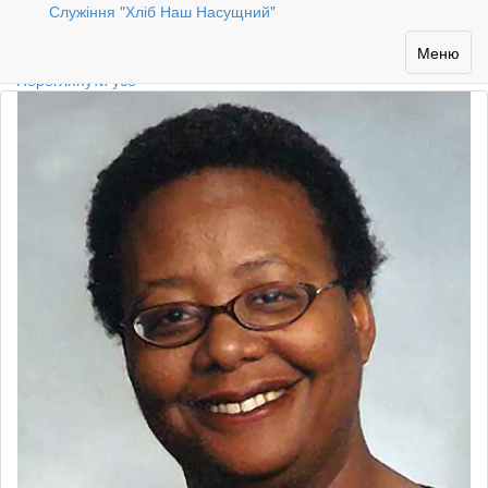
Служіння "Хліб Наш Насущний"
Наші автори
Toggle
Меню
navigation
Переглянути усе